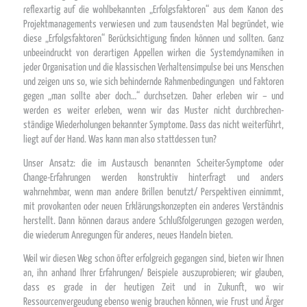
reflexartig auf die wohlbekannten „Erfolgsfaktoren“ aus dem Kanon des
Projektmanagements verwiesen und zum tausendsten Mal begründet, wie
diese „Erfolgsfaktoren“ Berücksichtigung finden können und sollten. Ganz
unbeeindruckt von derartigen Appellen wirken die Systemdynamiken in
jeder Organisation und die klassischen Verhaltensimpulse bei uns Menschen
und zeigen uns so, wie sich behindernde Rahmenbedingungen und Faktoren
gegen „man sollte aber doch…“ durchsetzen. Daher erleben wir – und
werden es weiter erleben, wenn wir das Muster nicht durchbrechen-
ständige Wiederholungen bekannter Symptome. Dass das nicht weiterführt,
liegt auf der Hand. Was kann man also stattdessen tun?
Unser Ansatz: die im Austausch benannten Scheiter-Symptome oder
Change-Erfahrungen werden konstruktiv hinterfragt und anders
wahrnehmbar, wenn man andere Brillen benutzt/ Perspektiven einnimmt,
mit provokanten oder neuen Erklärungskonzepten ein anderes Verständnis
herstellt. Dann können daraus andere Schlußfolgerungen gezogen werden,
die wiederum Anregungen für anderes, neues Handeln bieten.
Weil wir diesen Weg schon öfter erfolgreich gegangen sind, bieten wir Ihnen
an, ihn anhand Ihrer Erfahrungen/ Beispiele auszuprobieren; wir glauben,
dass es grade in der heutigen Zeit und in Zukunft, wo wir
Ressourcenvergeudung ebenso wenig brauchen können, wie Frust und Ärger