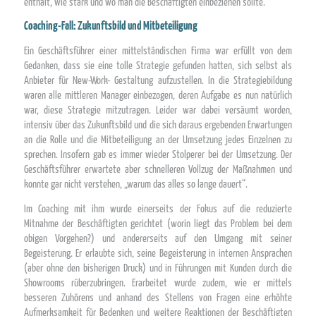
enthält, wie stark und wo man die Beschäftigten einbeziehen sollte.
Coaching-Fall: Zukunftsbild und Mitbeteiligung
Ein Geschäftsführer einer mittelständischen Firma war erfüllt von dem
Gedanken, dass sie eine tolle Strategie gefunden hatten, sich selbst als
Anbieter für New-Work- Gestaltung aufzustellen. In die Strategiebildung
waren alle mittleren Manager einbezogen, deren Aufgabe es nun natürlich
war, diese Strategie mitzutragen. Leider war dabei versäumt worden,
intensiv über das Zukunftsbild und die sich daraus ergebenden Erwartungen
an die Rolle und die Mitbeteiligung an der Umsetzung jedes Einzelnen zu
sprechen. Insofern gab es immer wieder Stolperer bei der Umsetzung. Der
Geschäftsführer erwartete aber schnelleren Vollzug der Maßnahmen und
konnte gar nicht verstehen, „warum das alles so lange dauert“.
Im Coaching mit ihm wurde einerseits der Fokus auf die reduzierte
Mitnahme der Beschäftigten gerichtet (worin liegt das Problem bei dem
obigen Vorgehen?) und andererseits auf den Umgang mit seiner
Begeisterung. Er erlaubte sich, seine Begeisterung in internen Ansprachen
(aber ohne den bisherigen Druck) und in Führungen mit Kunden durch die
Showrooms rüberzubringen. Erarbeitet wurde zudem, wie er mittels
besseren Zuhörens und anhand des Stellens von Fragen eine erhöhte
Aufmerksamkeit für Bedenken und weitere Reaktionen der Beschäftigten