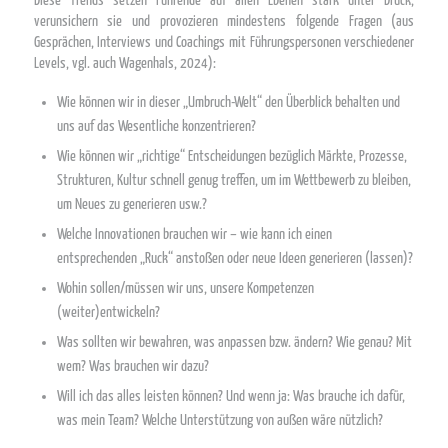
Diese Trends setzen Führende auf allen Ebenen stark unter Druck,
verunsichern sie und provozieren mindestens folgende Fragen (aus
Gesprächen, Interviews und Coachings mit Führungspersonen verschiedener
Levels, vgl. auch Wagenhals, 2024):
Wie können wir in dieser „Umbruch-Welt“ den Überblick behalten und
uns auf das Wesentliche konzentrieren?
Wie können wir „richtige“ Entscheidungen bezüglich Märkte, Prozesse,
Strukturen, Kultur schnell genug treffen, um im Wettbewerb zu bleiben,
um Neues zu generieren usw.?
Welche Innovationen brauchen wir – wie kann ich einen
entsprechenden „Ruck“ anstoßen oder neue Ideen generieren (lassen)?
Wohin sollen/müssen wir uns, unsere Kompetenzen
(weiter)entwickeln?
Was sollten wir bewahren, was anpassen bzw. ändern? Wie genau? Mit
wem? Was brauchen wir dazu?
Will ich das alles leisten können? Und wenn ja: Was brauche ich dafür,
was mein Team? Welche Unterstützung von außen wäre nützlich?