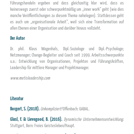
Führungshandeln ergeben und dass gleichzeitig klar wird, dass es
keineswegs zuerst oder schwerpunktmäßig um „inner work“ geht (wie dies
manche Veröffentlichungen zu diesem Thema nahelegen). Stattdessen geht
es auch um „organisationale Arbeit“, weil sich eine Transformation auf
allen Ebenen einer Organisation und darüber hinaus vollzieht.
Der Autor
Dr. phil. Klaus Wagenhals, Dipl.-Soziologe und Dipl.-Psychologe;
Netzmanager; Change-Begleiter und Coach seit 1999. Arbeitsschwerpunkte
u.a.: Entwicklung von Organisationen, Projekten und Führungskräften,
Leadership für mittlere Manager und Projektmanager.
www.metisleadership.com
Literatur
Borgert, S. (2018).
Unkompliziert!
Offenbach: GABAL.
Glasl, F. & Lievegood, B. (2016).
Dynamische Unternehmensentwicklung
.
Stuttgart, Bern: Freies Geistesleben/Haupt.