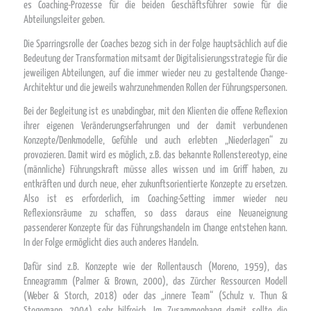
es Coaching-Prozesse für die beiden Geschäftsführer sowie für die
Abteilungsleiter geben.
Die Sparringsrolle der Coaches bezog sich in der Folge hauptsächlich auf die
Bedeutung der Transformation mitsamt der Digitalisierungsstrategie für die
jeweiligen Abteilungen, auf die immer wieder neu zu gestaltende Change-
Architektur und die jeweils wahrzunehmenden Rollen der Führungspersonen.
Bei der Begleitung ist es unabdingbar, mit den Klienten die offene Reflexion
ihrer eigenen Veränderungserfahrungen und der damit verbundenen
Konzepte/Denkmodelle, Gefühle und auch erlebten „Niederlagen“ zu
provozieren. Damit wird es möglich, z.B. das bekannte Rollenstereotyp, eine
(männliche) Führungskraft müsse alles wissen und im Griff haben, zu
entkräften und durch neue, eher zukunftsorientierte Konzepte zu ersetzen.
Also ist es erforderlich, im Coaching-Setting immer wieder neu
Reflexionsräume zu schaffen, so dass daraus eine Neuaneignung
passenderer Konzepte für das Führungshandeln im Change entstehen kann.
In der Folge ermöglicht dies auch anderes Handeln.
Dafür sind z.B. Konzepte wie der Rollentausch (Moreno, 1959), das
Enneagramm (Palmer & Brown, 2000), das Zürcher Ressourcen Modell
(Weber & Storch, 2018) oder das „innere Team“ (Schulz v. Thun &
Stegemann, 2004) sehr hilfreich. Im Zusammenhang damit sollte die