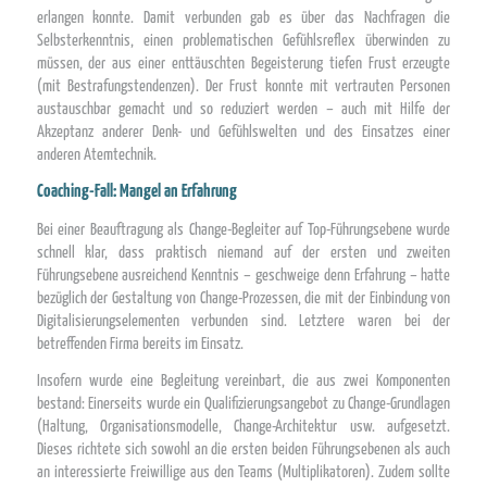
erlangen konnte. Damit verbunden gab es über das Nachfragen die
Selbsterkenntnis, einen problematischen Gefühlsreflex überwinden zu
müssen, der aus einer enttäuschten Begeisterung tiefen Frust erzeugte
(mit Bestrafungstendenzen). Der Frust konnte mit vertrauten Personen
austauschbar gemacht und so reduziert werden – auch mit Hilfe der
Akzeptanz anderer Denk- und Gefühlswelten und des Einsatzes einer
anderen Atemtechnik.
Coaching-Fall: Mangel an Erfahrung
Bei einer Beauftragung als Change-Begleiter auf Top-Führungsebene wurde
schnell klar, dass praktisch niemand auf der ersten und zweiten
Führungsebene ausreichend Kenntnis – geschweige denn Erfahrung – hatte
bezüglich der Gestaltung von Change-Prozessen, die mit der Einbindung von
Digitalisierungselementen verbunden sind. Letztere waren bei der
betreffenden Firma bereits im Einsatz.
Insofern wurde eine Begleitung vereinbart, die aus zwei Komponenten
bestand: Einerseits wurde ein Qualifizierungsangebot zu Change-Grundlagen
(Haltung, Organisationsmodelle, Change-Architektur usw. aufgesetzt.
Dieses richtete sich sowohl an die ersten beiden Führungsebenen als auch
an interessierte Freiwillige aus den Teams (Multiplikatoren). Zudem sollte