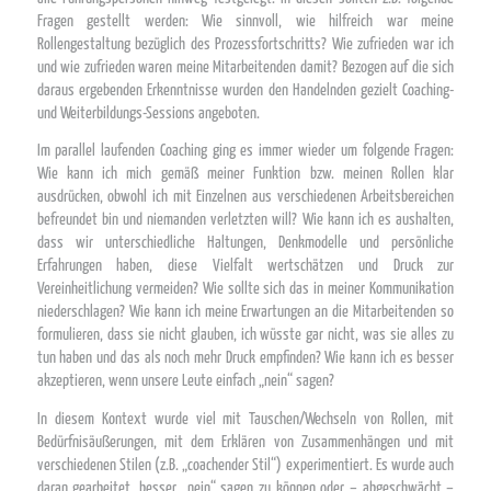
Fragen gestellt werden: Wie sinnvoll, wie hilfreich war meine
Rollengestaltung bezüglich des Prozessfortschritts? Wie zufrieden war ich
und wie zufrieden waren meine Mitarbeitenden damit? Bezogen auf die sich
daraus ergebenden Erkenntnisse wurden den Handelnden gezielt Coaching-
und Weiterbildungs-Sessions angeboten.
Im parallel laufenden Coaching ging es immer wieder um folgende Fragen:
Wie kann ich mich gemäß meiner Funktion bzw. meinen Rollen klar
ausdrücken, obwohl ich mit Einzelnen aus verschiedenen Arbeitsbereichen
befreundet bin und niemanden verletzten will? Wie kann ich es aushalten,
dass wir unterschiedliche Haltungen, Denkmodelle und persönliche
Erfahrungen haben, diese Vielfalt wertschätzen und Druck zur
Vereinheitlichung vermeiden? Wie sollte sich das in meiner Kommunikation
niederschlagen? Wie kann ich meine Erwartungen an die Mitarbeitenden so
formulieren, dass sie nicht glauben, ich wüsste gar nicht, was sie alles zu
tun haben und das als noch mehr Druck empfinden? Wie kann ich es besser
akzeptieren, wenn unsere Leute einfach „nein“ sagen?
In diesem Kontext wurde viel mit Tauschen/Wechseln von Rollen, mit
Bedürfnisäußerungen, mit dem Erklären von Zusammenhängen und mit
verschiedenen Stilen (z.B. „coachender Stil“) experimentiert. Es wurde auch
daran gearbeitet, besser „nein“ sagen zu können oder – abgeschwächt –