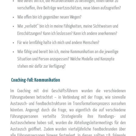
Wie bereit bin ich, die Mitarbeitenden zu beteiligen, ihnen Gehör zu
verschaffen, ihre Beiträge wertzuschätzen, neue Ideen aufzugreifen?
Wie offen bin ich gegenüber neuen Wegen?
Wie „verliebt“ bin ich in meine Fähigkeiten, meine Sichtweisen und
Einschätzungen? Kann ich loslassen? Kann ich andere anerkennen?
Für wie lernfähig halte ich mich und andere Menschen?
Wie fähig und bereit bin ich, meine Kommunikation an die jeweilige
Situation und Person anzupassen? Welche Modelle und Konzepte
stehen mir dafür zur Verfügung?
Coaching-Fall: Kommunikation
Im Coaching mit drei Geschäftsführern wurden die verschiedenen
Führungsebenen betrachtet – in Verbindung mit der Frage, wie sinnvolle
Austausch- und Feedbackstrukturen im Transformationsprozess aussehen
könnten. Angeregt durch die Frage, wo eigentlich die auf verschiedene
Führungspersonen verteilte Strategierolle ihre Handlungs- und
Austauschebene haben soll, wurden die Abteilungsleitermeetings für den
Austausch geöffnet. Zudem wurden vierteljährliche Feedbackrunden über
alle Führungspersonen hinweg festgelegt. In diesen sollten z.B. folgende