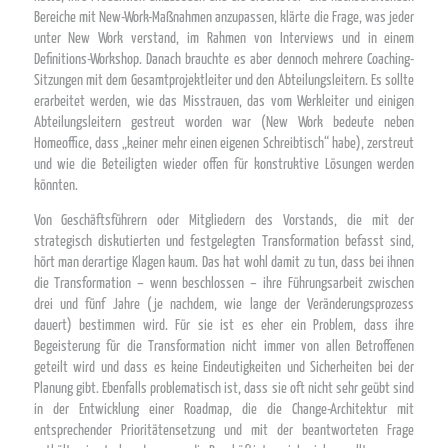
Bereiche mit New-Work-Maßnahmen anzupassen, klärte die Frage, was jeder
unter New Work verstand, im Rahmen von Interviews und in einem
Definitions-Workshop. Danach brauchte es aber dennoch mehrere Coaching-
Sitzungen mit dem Gesamtprojektleiter und den Abteilungsleitern. Es sollte
erarbeitet werden, wie das Misstrauen, das vom Werkleiter und einigen
Abteilungsleitern gestreut worden war (New Work bedeute neben
Homeoffice, dass „keiner mehr einen eigenen Schreibtisch“ habe), zerstreut
und wie die Beteiligten wieder offen für konstruktive Lösungen werden
könnten.
Von Geschäftsführern oder Mitgliedern des Vorstands, die mit der
strategisch diskutierten und festgelegten Transformation befasst sind,
hört man derartige Klagen kaum. Das hat wohl damit zu tun, dass bei ihnen
die Transformation – wenn beschlossen – ihre Führungsarbeit zwischen
drei und fünf Jahre (je nachdem, wie lange der Veränderungsprozess
dauert) bestimmen wird. Für sie ist es eher ein Problem, dass ihre
Begeisterung für die Transformation nicht immer von allen Betroffenen
geteilt wird und dass es keine Eindeutigkeiten und Sicherheiten bei der
Planung gibt. Ebenfalls problematisch ist, dass sie oft nicht sehr geübt sind
in der Entwicklung einer Roadmap, die die Change-Architektur mit
entsprechender Prioritätensetzung und mit der beantworteten Frage