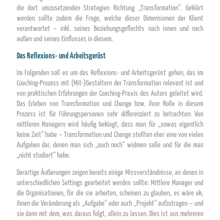
die dort umzusetzenden Strategien Richtung „Transformation“. Geklärt
werden sollte zudem die Frage, welche dieser Dimensionen der Klient
verantwortet – inkl. seines Beziehungsgeflechts nach innen und nach
außen und seines Einflusses in diesem.
Das Reflexions- und Arbeitsgerüst
Im Folgenden soll es um das Reflexions- und Arbeitsgerüst gehen, das im
Coaching-Prozess mit (Mit-)Gestaltern der Transformation relevant ist und
von praktischen Erfahrungen der Coaching-Praxis des Autors geleitet wird.
Das Erleben von Transformation und Change bzw. ihrer Rolle in diesem
Prozess ist für Führungspersonen sehr differenziert zu betrachten: Von
mittleren Managern wird häufig beklagt, dass man für „sowas eigentlich
keine Zeit“ habe – Transformation und Change stellten eher eine von vielen
Aufgaben dar, denen man sich „auch noch“ widmen solle und für die man
„nicht studiert“ habe.
Derartige Äußerungen zeigen bereits einige Missverständnisse, an denen in
unterschiedlichen Settings gearbeitet werden sollte: Mittlere Manager und
die Organisationen, für die sie arbeiten, scheinen zu glauben, es wäre ok,
ihnen die Veränderung als „Aufgabe“ oder auch „Projekt“ aufzutragen – und
sie dann mit dem, was daraus folgt, allein zu lassen. Dies ist aus mehreren