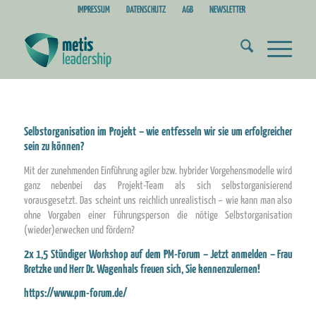
IMPRESSUM
DATENSCHUTZ
AGB
NEWSLETTER
Selbstorganisation im Projekt – wie entfesseln wir sie um erfolgreicher
sein zu können?
Mit der zunehmenden Einführung agiler bzw. hybrider Vorgehensmodelle wird
ganz nebenbei das Projekt-Team als sich selbstorganisierend
vorausgesetzt. Das scheint uns reichlich unrealistisch – wie kann man also
ohne Vorgaben einer Führungsperson die nötige Selbstorganisation
(wieder)erwecken und fördern?
2x 1,5 Stündiger Workshop auf dem PM-Forum – Jetzt anmelden – Frau
Bretzke und Herr Dr. Wagenhals freuen sich, Sie kennenzulernen!
https://www.pm-forum.de/