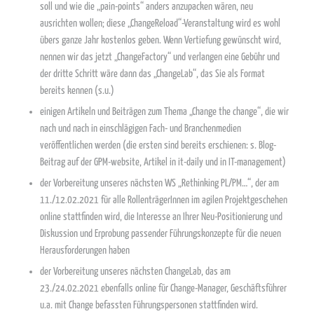
soll und wie die „pain-points“ anders anzupacken wären, neu
ausrichten wollen; diese „ChangeReload“-Veranstaltung wird es wohl
übers ganze Jahr kostenlos geben. Wenn Vertiefung gewünscht wird,
nennen wir das jetzt „ChangeFactory“ und verlangen eine Gebühr und
der dritte Schritt wäre dann das „ChangeLab“, das Sie als Format
bereits kennen (s.u.)
einigen Artikeln und Beiträgen zum Thema „Change the change“, die wir
nach und nach in einschlägigen Fach- und Branchenmedien
veröffentlichen werden (die ersten sind bereits erschienen: s. Blog-
Beitrag auf der GPM-website, Artikel in it-daily und in IT-management)
der Vorbereitung unseres nächsten WS „Rethinking PL/PM…“, der am
11./12.02.2021 für alle RollenträgerInnen im agilen Projektgeschehen
online stattfinden wird, die Interesse an Ihrer Neu-Positionierung und
Diskussion und Erprobung passender Führungskonzepte für die neuen
Herausforderungen haben
der Vorbereitung unseres nächsten ChangeLab, das am
23./24.02.2021 ebenfalls online für Change-Manager, Geschäftsführer
u.a. mit Change befassten Führungspersonen stattfinden wird.