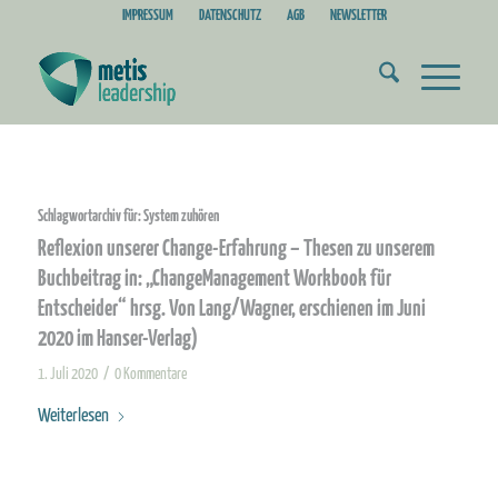
IMPRESSUM
DATENSCHUTZ
AGB
NEWSLETTER
Schlagwortarchiv für:
System zuhören
Reflexion unserer Change-Erfahrung – Thesen zu unserem
Buchbeitrag in: „ChangeManagement Workbook für
Entscheider“ hrsg. Von Lang/Wagner, erschienen im Juni
2020 im Hanser-Verlag)
/
1. Juli 2020
0 Kommentare
Weiterlesen